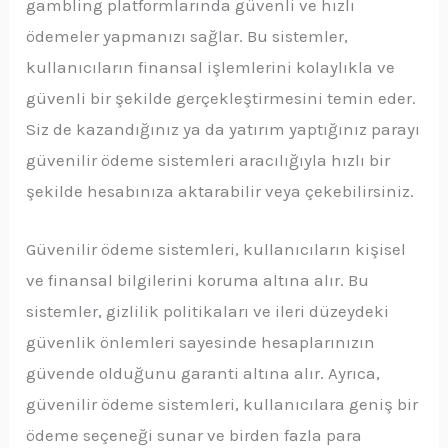
gambling platformlarında güvenli ve hızlı
ödemeler yapmanızı sağlar. Bu sistemler,
kullanıcıların finansal işlemlerini kolaylıkla ve
güvenli bir şekilde gerçekleştirmesini temin eder.
Siz de kazandığınız ya da yatırım yaptığınız parayı
güvenilir ödeme sistemleri aracılığıyla hızlı bir
şekilde hesabınıza aktarabilir veya çekebilirsiniz.
Güvenilir ödeme sistemleri, kullanıcıların kişisel
ve finansal bilgilerini koruma altına alır. Bu
sistemler, gizlilik politikaları ve ileri düzeydeki
güvenlik önlemleri sayesinde hesaplarınızın
güvende olduğunu garanti altına alır. Ayrıca,
güvenilir ödeme sistemleri, kullanıcılara geniş bir
ödeme seçeneği sunar ve birden fazla para