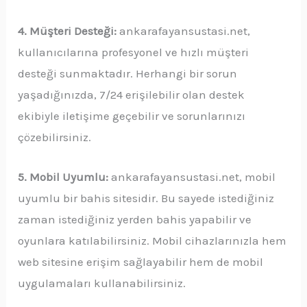
4. Müşteri Desteği:
ankarafayansustasi.net,
kullanıcılarına profesyonel ve hızlı müşteri
desteği sunmaktadır. Herhangi bir sorun
yaşadığınızda, 7/24 erişilebilir olan destek
ekibiyle iletişime geçebilir ve sorunlarınızı
çözebilirsiniz.
5. Mobil Uyumlu:
ankarafayansustasi.net, mobil
uyumlu bir bahis sitesidir. Bu sayede istediğiniz
zaman istediğiniz yerden bahis yapabilir ve
oyunlara katılabilirsiniz. Mobil cihazlarınızla hem
web sitesine erişim sağlayabilir hem de mobil
uygulamaları kullanabilirsiniz.