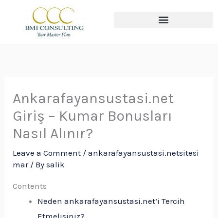
Skip
to
content
The THREE Circles of Wealth
Ankarafayansustasi.net
Giriş – Kumar Bonusları
Nasıl Alınır?
Leave a Comment
/
ankarafayansustasi.netsitesi
mar
/ By
salik
Contents
Neden ankarafayansustasi.net’i Tercih
Etmelisiniz?