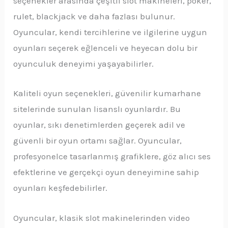
seçenekler arasında çeşitli slot makineleri, poker,
rulet, blackjack ve daha fazlası bulunur.
Oyuncular, kendi tercihlerine ve ilgilerine uygun
oyunları seçerek eğlenceli ve heyecan dolu bir
oyunculuk deneyimi yaşayabilirler.
Kaliteli oyun seçenekleri, güvenilir kumarhane
sitelerinde sunulan lisanslı oyunlardır. Bu
oyunlar, sıkı denetimlerden geçerek adil ve
güvenli bir oyun ortamı sağlar. Oyuncular,
profesyonelce tasarlanmış grafiklere, göz alıcı ses
efektlerine ve gerçekçi oyun deneyimine sahip
oyunları keşfedebilirler.
Oyuncular, klasik slot makinelerinden video