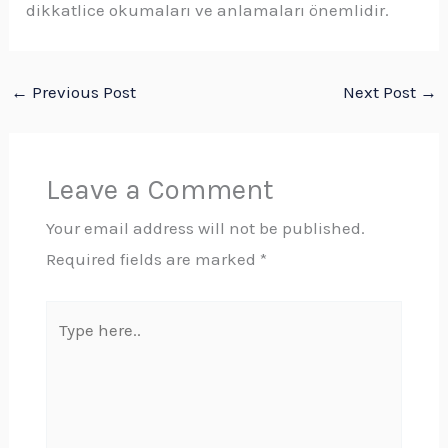
dikkatlice okumaları ve anlamaları önemlidir.
←
Previous Post
Next Post
→
Leave a Comment
Your email address will not be published.
Required fields are marked
*
Type
here..