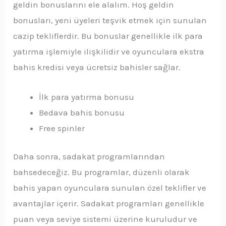
geldin bonuslarını ele alalım. Hoş geldin
bonusları, yeni üyeleri teşvik etmek için sunulan
cazip tekliflerdir. Bu bonuslar genellikle ilk para
yatırma işlemiyle ilişkilidir ve oyunculara ekstra
bahis kredisi veya ücretsiz bahisler sağlar.
İlk para yatırma bonusu
Bedava bahis bonusu
Free spinler
Daha sonra, sadakat programlarından
bahsedeceğiz. Bu programlar, düzenli olarak
bahis yapan oyunculara sunulan özel teklifler ve
avantajlar içerir. Sadakat programları genellikle
puan veya seviye sistemi üzerine kuruludur ve