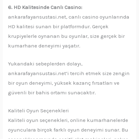
6. HD Kalitesinde Canlı Casino:
ankarafayansustasi.net, canlı casino oyunlarında
HD kalitesi sunan bir platformdur. Gerçek
krupiyelerle oynanan bu oyunlar, size gerçek bir
kumarhane deneyimi yaşatır.
Yukarıdaki sebeplerden dolayı,
ankarafayansustasi.net’i tercih etmek size zengin
bir oyun deneyimi, yüksek kazanç fırsatları ve
güvenli bir bahis ortamı sunacaktır.
Kaliteli Oyun Seçenekleri
Kaliteli oyun seçenekleri, online kumarhanelerde
oyunculara birçok farklı oyun deneyimi sunar. Bu