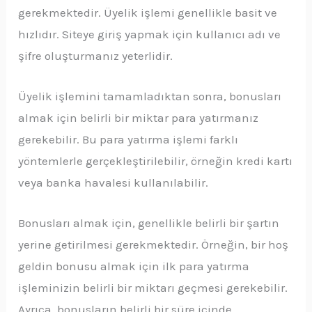
gerekmektedir. Üyelik işlemi genellikle basit ve
hızlıdır. Siteye giriş yapmak için kullanıcı adı ve
şifre oluşturmanız yeterlidir.
Üyelik işlemini tamamladıktan sonra, bonusları
almak için belirli bir miktar para yatırmanız
gerekebilir. Bu para yatırma işlemi farklı
yöntemlerle gerçekleştirilebilir, örneğin kredi kartı
veya banka havalesi kullanılabilir.
Bonusları almak için, genellikle belirli bir şartın
yerine getirilmesi gerekmektedir. Örneğin, bir hoş
geldin bonusu almak için ilk para yatırma
işleminizin belirli bir miktarı geçmesi gerekebilir.
Ayrıca, bonusların belirli bir süre içinde