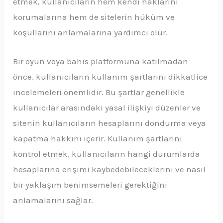
etmek, kullanıcıların hem kendi haklarını
korumalarına hem de sitelerin hüküm ve
koşullarını anlamalarına yardımcı olur.
Bir oyun veya bahis platformuna katılmadan
önce, kullanıcıların kullanım şartlarını dikkatlice
incelemeleri önemlidir. Bu şartlar genellikle
kullanıcılar arasındaki yasal ilişkiyi düzenler ve
sitenin kullanıcıların hesaplarını dondurma veya
kapatma hakkını içerir. Kullanım şartlarını
kontrol etmek, kullanıcıların hangi durumlarda
hesaplarına erişimi kaybedebileceklerini ve nasıl
bir yaklaşım benimsemeleri gerektiğini
anlamalarını sağlar.