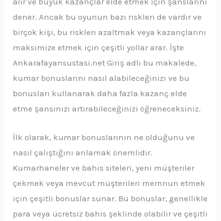
alır ve büyük kazançlar elde etmek için şanslarını
dener. Ancak bu oyunun bazı riskleri de vardır ve
birçok kişi, bu riskleri azaltmak veya kazançlarını
maksimize etmek için çeşitli yollar arar. İşte
Ankarafayansustasi.net Giriş adlı bu makalede,
kumar bonuslarını nasıl alabileceğinizi ve bu
bonusları kullanarak daha fazla kazanç elde
etme şansınızı artırabileceğinizi öğreneceksiniz.
İlk olarak, kumar bonuslarının ne olduğunu ve
nasıl çalıştığını anlamak önemlidir.
Kumarhaneler ve bahis siteleri, yeni müşteriler
çekmek veya mevcut müşterileri memnun etmek
için çeşitli bonuslar sunar. Bu bonuslar, genellikle
para veya ücretsiz bahis şeklinde olabilir ve çeşitli