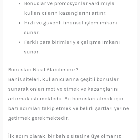
Bonuslar ve promosyonlar yardımıyla
kullanıcıların kazançlarını artırır.
Hızlı ve güvenli finansal işlem imkanı
sunar.
Farklı para birimleriyle çalışma imkanı
sunar.
Bonusları Nasıl Alabilirsiniz?
Bahis siteleri, kullanıcılarına çeşitli bonuslar
sunarak onları motive etmek ve kazançlarını
artırmak istemektedir. Bu bonusları almak için
bazı adımları takip etmek ve belirli şartları yerine
getirmek gerekmektedir.
İlk adım olarak, bir bahis sitesine üye olmanız