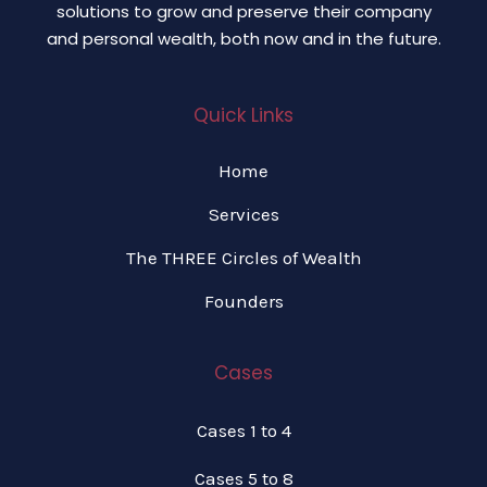
solutions to grow and preserve their company
and personal wealth, both now and in the future.
Quick Links
Home
Services
The THREE Circles of Wealth
Founders
Cases
Cases 1 to 4
Cases 5 to 8