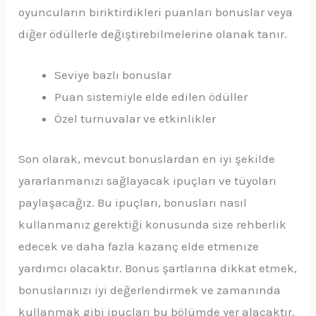
oyuncuların biriktirdikleri puanları bonuslar veya
diğer ödüllerle değiştirebilmelerine olanak tanır.
Seviye bazlı bonuslar
Puan sistemiyle elde edilen ödüller
Özel turnuvalar ve etkinlikler
Son olarak, mevcut bonuslardan en iyi şekilde
yararlanmanızı sağlayacak ipuçları ve tüyoları
paylaşacağız. Bu ipuçları, bonusları nasıl
kullanmanız gerektiği konusunda size rehberlik
edecek ve daha fazla kazanç elde etmenize
yardımcı olacaktır. Bonus şartlarına dikkat etmek,
bonuslarınızı iyi değerlendirmek ve zamanında
kullanmak gibi ipuçları bu bölümde yer alacaktır.