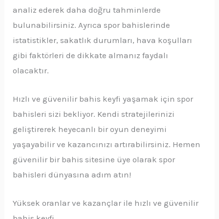
analiz ederek daha doğru tahminlerde
bulunabilirsiniz. Ayrıca spor bahislerinde
istatistikler, sakatlık durumları, hava koşulları
gibi faktörleri de dikkate almanız faydalı
olacaktır.
Hızlı ve güvenilir bahis keyfi yaşamak için spor
bahisleri sizi bekliyor. Kendi stratejilerinizi
geliştirerek heyecanlı bir oyun deneyimi
yaşayabilir ve kazancınızı artırabilirsiniz. Hemen
güvenilir bir bahis sitesine üye olarak spor
bahisleri dünyasına adım atın!
Yüksek oranlar ve kazançlar ile hızlı ve güvenilir
bahis keyfi