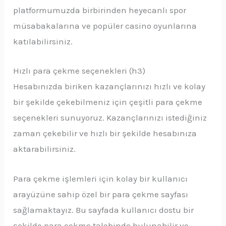
platformumuzda birbirinden heyecanlı spor
müsabakalarına ve popüler casino oyunlarına
katılabilirsiniz.
Hızlı para çekme seçenekleri (h3)
Hesabınızda biriken kazançlarınızı hızlı ve kolay
bir şekilde çekebilmeniz için çeşitli para çekme
seçenekleri sunuyoruz. Kazançlarınızı istediğiniz
zaman çekebilir ve hızlı bir şekilde hesabınıza
aktarabilirsiniz.
Para çekme işlemleri için kolay bir kullanıcı
arayüzüne sahip özel bir para çekme sayfası
sağlamaktayız. Bu sayfada kullanıcı dostu bir
şekilde para çekme talebinde bulunabilir ve