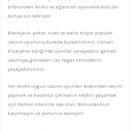
birbirinden renkli ve eğlenceli oyunlarla dolu bir
dünya sizi bekliyor.
Blackjack, poker, rulet ve daha birçok popüler
casino oyununu burada bulabilirsiniz. Uzman
krupiyeler eşliğinde oyunlar oynayabilir, gerçek
casinoya gitmeden Las Vegas atmosferini
yaşayabilirsiniz.
Her zevke uygun casino oyunları arasından seçim
yapmak ve kazançlı çıkmanın keyfini yaşamak
için hemen sitemize üye olun. Bonuslarımızı
kaçırmayın ve şansınızı deneyin!