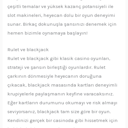
çeşitli temalar ve yüksek kazanç potansiyeli ile
slot makineleri, heyecan dolu bir oyun deneyimi
sunar. Birkaç dokunuşla şansınızı denemek için
hemen bizimle oynamaya başlayın!
Rulet ve blackjack
Rulet ve blackjack gibi klasik casino oyunları,
strateji ve şansın birleştiği oyunlardır. Rulet
çarkının dönmesiyle heyecanın doruğuna
çıkacak, blackjack masasında kartları deneyimli
krupiyelerle paylaşmanın keyfine varacaksınız.
Eğer kartların durumunu okumayı ve risk almayı
seviyorsanız, blackjack tam size göre bir oyun.
Kendinizi gerçek bir casinoda gibi hissetmek için