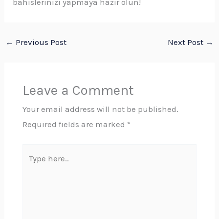
bahislerinizi yapmaya hazır olun!
←
Previous Post
Next Post
→
Leave a Comment
Your email address will not be published.
Required fields are marked
*
Type
here..