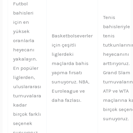
Futbol
bahisleri
Tenis
için en
bahisleriyle
yüksek
Basketbolseverler
tenis
oranlarla
için çeşitli
tutkunlarını
heyecanı
liglerdeki
heyecanını
yakalayın.
maçlarda bahis
arttırıyoruz.
En popüler
yapma fırsatı
Grand Slam
liglerden,
sunuyoruz. NBA,
turnuvaları
uluslararası
Euroleague ve
ATP ve WTA
turnuvalara
daha fazlası.
maçlarına k
kadar
birçok seçe
birçok farklı
sunuyoruz.
seçenek
sunuyoruz.