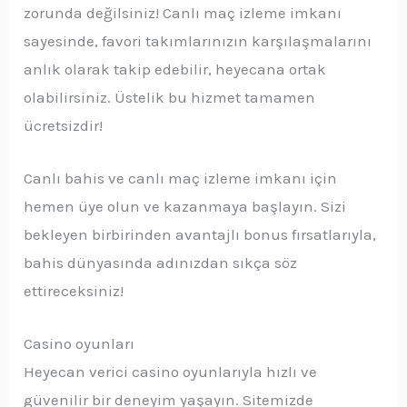
zorunda değilsiniz! Canlı maç izleme imkanı
sayesinde, favori takımlarınızın karşılaşmalarını
anlık olarak takip edebilir, heyecana ortak
olabilirsiniz. Üstelik bu hizmet tamamen
ücretsizdir!
Canlı bahis ve canlı maç izleme imkanı için
hemen üye olun ve kazanmaya başlayın. Sizi
bekleyen birbirinden avantajlı bonus fırsatlarıyla,
bahis dünyasında adınızdan sıkça söz
ettireceksiniz!
Casino oyunları
Heyecan verici casino oyunlarıyla hızlı ve
güvenilir bir deneyim yaşayın. Sitemizde