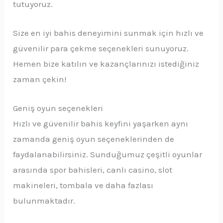
tutuyoruz.
Size en iyi bahis deneyimini sunmak için hızlı ve
güvenilir para çekme seçenekleri sunuyoruz.
Hemen bize katılın ve kazançlarınızı istediğiniz
zaman çekin!
Geniş oyun seçenekleri
Hızlı ve güvenilir bahis keyfini yaşarken aynı
zamanda geniş oyun seçeneklerinden de
faydalanabilirsiniz. Sunduğumuz çeşitli oyunlar
arasında spor bahisleri, canlı casino, slot
makineleri, tombala ve daha fazlası
bulunmaktadır.