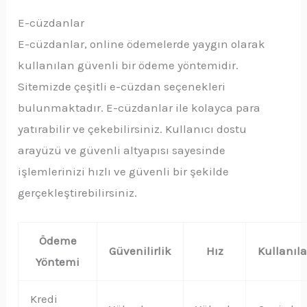
E-cüzdanlar
E-cüzdanlar, online ödemelerde yaygın olarak
kullanılan güvenli bir ödeme yöntemidir.
Sitemizde çeşitli e-cüzdan seçenekleri
bulunmaktadır. E-cüzdanlar ile kolayca para
yatırabilir ve çekebilirsiniz. Kullanıcı dostu
arayüzü ve güvenli altyapısı sayesinde
işlemlerinizi hızlı ve güvenli bir şekilde
gerçekleştirebilirsiniz.
Ödeme
Güvenilirlik
Hız
Kullanıla
Yöntemi
Kredi