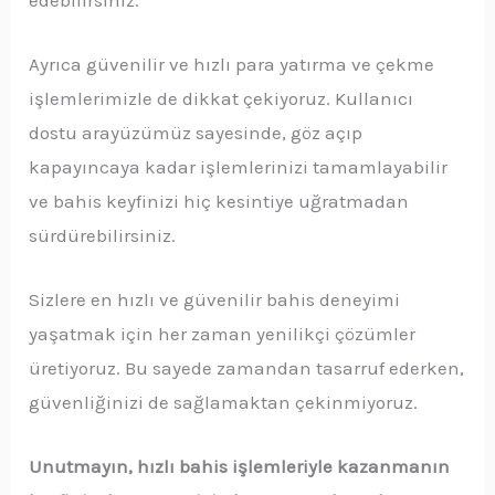
Ayrıca güvenilir ve hızlı para yatırma ve çekme
işlemlerimizle de dikkat çekiyoruz. Kullanıcı
dostu arayüzümüz sayesinde, göz açıp
kapayıncaya kadar işlemlerinizi tamamlayabilir
ve bahis keyfinizi hiç kesintiye uğratmadan
sürdürebilirsiniz.
Sizlere en hızlı ve güvenilir bahis deneyimi
yaşatmak için her zaman yenilikçi çözümler
üretiyoruz. Bu sayede zamandan tasarruf ederken,
güvenliğinizi de sağlamaktan çekinmiyoruz.
Unutmayın, hızlı bahis işlemleriyle kazanmanın