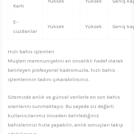
Yüksek
Yüksek
Geniş ka
Kartı
E-
Yüksek
Yüksek
Geniş ka
cüzdanlar
Hızlı bahis işlemleri
Müşteri memnuniyetini en öncelikli hedef olarak
belirleyen profesyonel kadromuzla, hızlı bahis
işlemlerinin tadını çıkarabilirsiniz.
Sitemizde anlık ve güncel verilerle en son bahis
oranlarını sunmaktayız. Bu sayede siz değerli
kullanıcılarımız önceden belirlediğiniz
bahislerinizi hızla yapabilir, anlık sonuçları takip
edebilirsiniz.