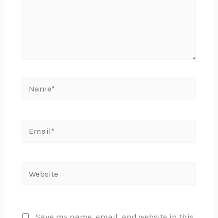
Name*
Email*
Website
Save my name, email, and website in this