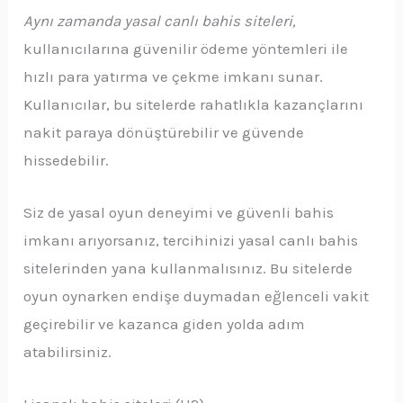
Aynı zamanda yasal canlı bahis siteleri,
kullanıcılarına güvenilir ödeme yöntemleri ile
hızlı para yatırma ve çekme imkanı sunar.
Kullanıcılar, bu sitelerde rahatlıkla kazançlarını
nakit paraya dönüştürebilir ve güvende
hissedebilir.
Siz de yasal oyun deneyimi ve güvenli bahis
imkanı arıyorsanız, tercihinizi yasal canlı bahis
sitelerinden yana kullanmalısınız. Bu sitelerde
oyun oynarken endişe duymadan eğlenceli vakit
geçirebilir ve kazanca giden yolda adım
atabilirsiniz.