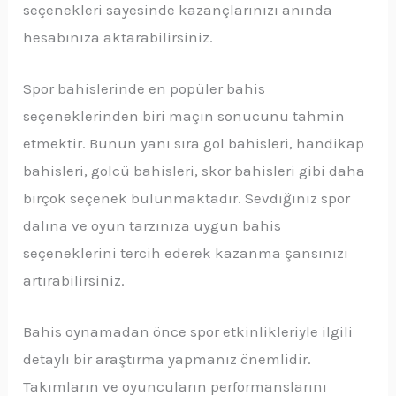
seçenekleri sayesinde kazançlarınızı anında
hesabınıza aktarabilirsiniz.
Spor bahislerinde en popüler bahis
seçeneklerinden biri maçın sonucunu tahmin
etmektir. Bunun yanı sıra gol bahisleri, handikap
bahisleri, golcü bahisleri, skor bahisleri gibi daha
birçok seçenek bulunmaktadır. Sevdiğiniz spor
dalına ve oyun tarzınıza uygun bahis
seçeneklerini tercih ederek kazanma şansınızı
artırabilirsiniz.
Bahis oynamadan önce spor etkinlikleriyle ilgili
detaylı bir araştırma yapmanız önemlidir.
Takımların ve oyuncuların performanslarını