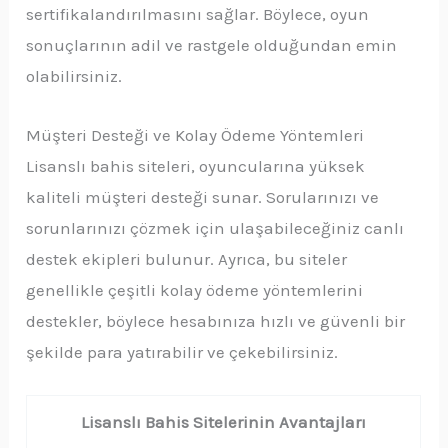
sertifikalandırılmasını sağlar. Böylece, oyun
sonuçlarının adil ve rastgele olduğundan emin
olabilirsiniz.
Müşteri Desteği ve Kolay Ödeme Yöntemleri
Lisanslı bahis siteleri, oyuncularına yüksek
kaliteli müşteri desteği sunar. Sorularınızı ve
sorunlarınızı çözmek için ulaşabileceğiniz canlı
destek ekipleri bulunur. Ayrıca, bu siteler
genellikle çeşitli kolay ödeme yöntemlerini
destekler, böylece hesabınıza hızlı ve güvenli bir
şekilde para yatırabilir ve çekebilirsiniz.
Lisanslı Bahis Sitelerinin Avantajları