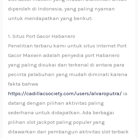
diperoleh di Indonesia, yang paling nyaman
untuk mendapatkan yang berikut:
1. Situs Port Gacor Habanero
Penelitian terbaru kami untuk situs Internet Port
Gacor Maxwin adalah penyedia port Habanero
yang paling disukai dan terkenal di antara para
pecinta pelabuhan yang mudah diminati karena
fakta bahwa
https://cadillacsociety.com/users/alvaroputra/
ia
datang dengan pilihan aktivitas paling
sederhana untuk didapatkan. Ada berbagai
pilihan slot jackpot paling populer yang
ditawarkan dari pembangun aktivitas slot terbaik