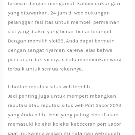
terbesar dengan mengamati kaliber dukungan
yang ditawarkan. 24-jam di web dukungan
pelanggan fasilitas untuk membeli permainan
slot yang diakui yang benar-benar terampil.
Dengan memilih slot88, Anda dapat bermain
dengan sangat nyaman karena jelas bahwa
pencarian dan visinya selalu memberikan yang
terbaik untuk semua rekannya.
Lihatlah reputasi situs web terpilih
Jadi penting juga untuk mempertimbangkan
reputasi atau reputasi situs web Port Gacor 2023
yang Anda pilih. Jenis yang paling efektif akan
memasuki koleksi koleksi kebocoran port Gacor
saat ini, karena alasan itu halaman web sudah