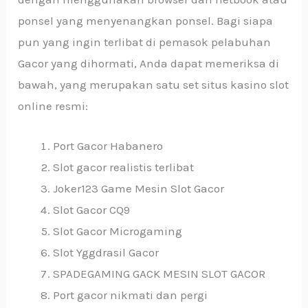
ponsel yang menyenangkan ponsel. Bagi siapa
pun yang ingin terlibat di pemasok pelabuhan
Gacor yang dihormati, Anda dapat memeriksa di
bawah, yang merupakan satu set situs kasino slot
online resmi:
Port Gacor Habanero
Slot gacor realistis terlibat
Joker123 Game Mesin Slot Gacor
Slot Gacor CQ9
Slot Gacor Microgaming
Slot Yggdrasil Gacor
SPADEGAMING GACK MESIN SLOT GACOR
Port gacor nikmati dan pergi