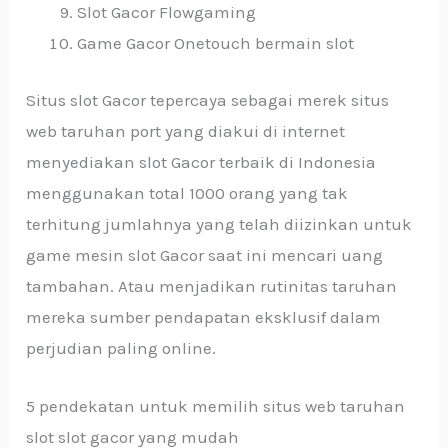
Slot Gacor Flowgaming
Game Gacor Onetouch bermain slot
Situs slot Gacor tepercaya sebagai merek situs
web taruhan port yang diakui di internet
menyediakan slot Gacor terbaik di Indonesia
menggunakan total 1000 orang yang tak
terhitung jumlahnya yang telah diizinkan untuk
game mesin slot Gacor saat ini mencari uang
tambahan. Atau menjadikan rutinitas taruhan
mereka sumber pendapatan eksklusif dalam
perjudian paling online.
5 pendekatan untuk memilih situs web taruhan
slot slot gacor yang mudah