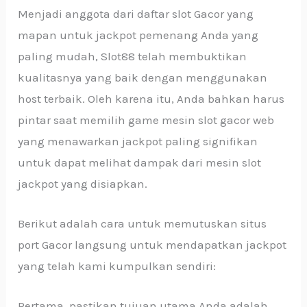
Menjadi anggota dari daftar slot Gacor yang
mapan untuk jackpot pemenang Anda yang
paling mudah, Slot88 telah membuktikan
kualitasnya yang baik dengan menggunakan
host terbaik. Oleh karena itu, Anda bahkan harus
pintar saat memilih game mesin slot gacor web
yang menawarkan jackpot paling signifikan
untuk dapat melihat dampak dari mesin slot
jackpot yang disiapkan.
Berikut adalah cara untuk memutuskan situs
port Gacor langsung untuk mendapatkan jackpot
yang telah kami kumpulkan sendiri:
Pertama, pastikan tujuan utama Anda adalah