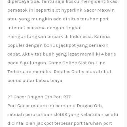
dipercaya tiba. Tentu saja Bosku mengidentifikasi
pemasok ini seperti slot hyperlink Gacor Maxwin
atau yang mungkin ada di situs taruhan port
internet bersama dengan tingkat
menguntungkan terbaik di Indonesia. Karena
populer dengan bonus jackpot yang semakin
cepat. Aktivitas buah yang lezat memiliki 4 baris
pada 8 gulungan. Game Online Slot On-Line
Terbaru ini memiliki Rotates Gratis plus atribut
bonus putar bebas biaya.
?? Gacor Dragon Orb Port RTP
Port Gacor malam ini bernama Dragon Orb,
sebuah perusahaan slot88 yang kebetulan selalu
dicintai oleh jackpot terbesar port taruhan port