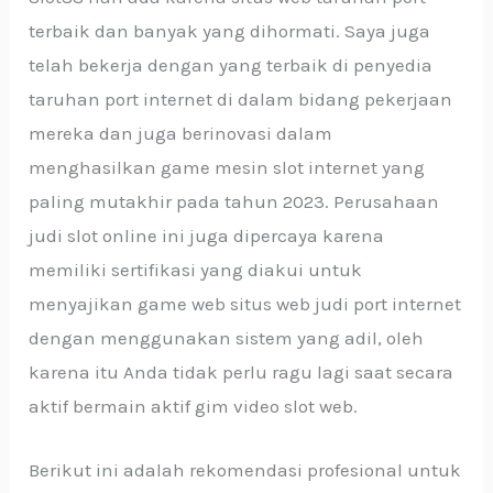
terbaik dan banyak yang dihormati. Saya juga
telah bekerja dengan yang terbaik di penyedia
taruhan port internet di dalam bidang pekerjaan
mereka dan juga berinovasi dalam
menghasilkan game mesin slot internet yang
paling mutakhir pada tahun 2023. Perusahaan
judi slot online ini juga dipercaya karena
memiliki sertifikasi yang diakui untuk
menyajikan game web situs web judi port internet
dengan menggunakan sistem yang adil, oleh
karena itu Anda tidak perlu ragu lagi saat secara
aktif bermain aktif gim video slot web.
Berikut ini adalah rekomendasi profesional untuk