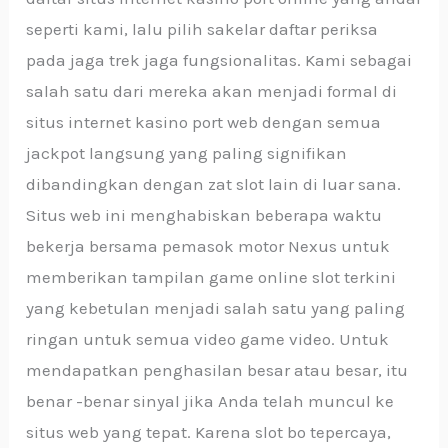
seperti kami, lalu pilih sakelar daftar periksa
pada jaga trek jaga fungsionalitas. Kami sebagai
salah satu dari mereka akan menjadi formal di
situs internet kasino port web dengan semua
jackpot langsung yang paling signifikan
dibandingkan dengan zat slot lain di luar sana.
Situs web ini menghabiskan beberapa waktu
bekerja bersama pemasok motor Nexus untuk
memberikan tampilan game online slot terkini
yang kebetulan menjadi salah satu yang paling
ringan untuk semua video game video. Untuk
mendapatkan penghasilan besar atau besar, itu
benar -benar sinyal jika Anda telah muncul ke
situs web yang tepat. Karena slot bo tepercaya,