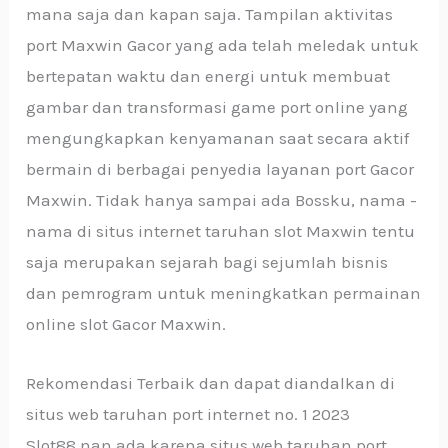
mana saja dan kapan saja. Tampilan aktivitas
port Maxwin Gacor yang ada telah meledak untuk
bertepatan waktu dan energi untuk membuat
gambar dan transformasi game port online yang
mengungkapkan kenyamanan saat secara aktif
bermain di berbagai penyedia layanan port Gacor
Maxwin. Tidak hanya sampai ada Bossku, nama -
nama di situs internet taruhan slot Maxwin tentu
saja merupakan sejarah bagi sejumlah bisnis
dan pemrogram untuk meningkatkan permainan
online slot Gacor Maxwin.
Rekomendasi Terbaik dan dapat diandalkan di
situs web taruhan port internet no. 1 2023
Slot88 nan ada karena situs web taruhan port